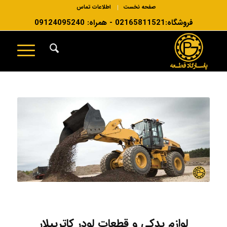
صفحه نخست
اطلاعات تماس
فروشگاه:02165811521 - همراه: 09124095240
لوازم یدکی و قطعات لودر کاترپیلار