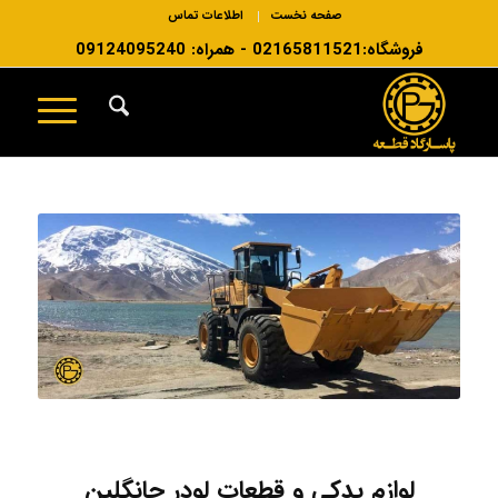
صفحه نخست
اطلاعات تماس
فروشگاه:02165811521 - همراه: 09124095240
لوازم یدکی و قطعات لودر چانگلین