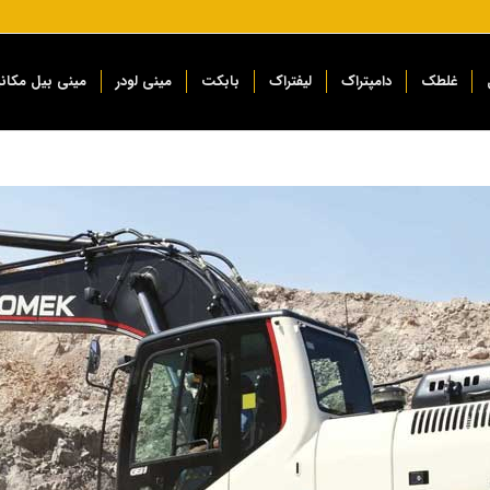
غلطک
دامپتراک
لیفتراک
بابکت
مینی لودر
مینی بیل مکان