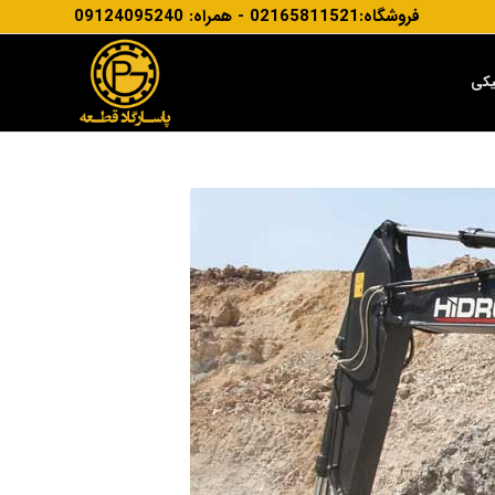
فروشگاه:02165811521 - همراه: 09124095240
یکی